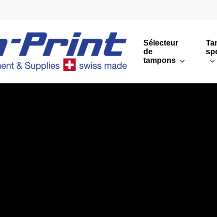
Sélecteur
Ta
de
sp
tampons
Impressions rondes
Impressions rectang
Sommaire