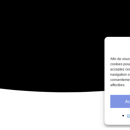
Afin de vous
cookies pour
acceptez ces
navigation o
consentement
affectées.
Ac
D