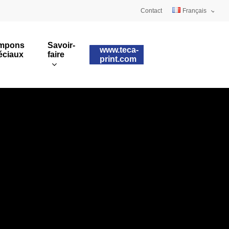
Contact
Français
Deutsch
mpons
Savoir-
www.teca-
éciaux
faire
English
print.com
Tampons sur mesure
ulaires
Impression rotative