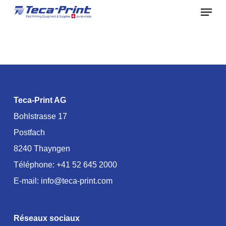
Menu
Skip
to
Close
main
Menu
content
Teca-Print AG
Bohlstrasse 17
Postfach
8240 Thayngen
Téléphone:
+41 52 645 2000
E-mail:
info@teca-print.com
Réseaux sociaux