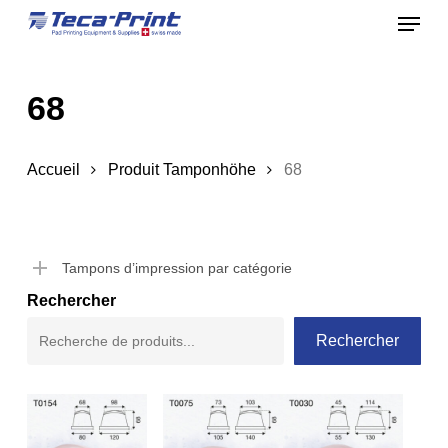
Menu
Skip
to
Close
main
Menu
68
content
Accueil
Produit Tamponhöhe
68
Tampons d’impression par catégorie
Rechercher
Rechercher