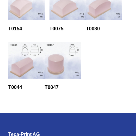
T0154
T0075
T0030
T0044
T0047
Teca-Print AG