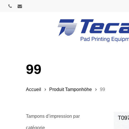
Skip
phone
email
to
main
content
99
Accueil
Produit Tamponhöhe
99
Tampons d’impression par
catégorie