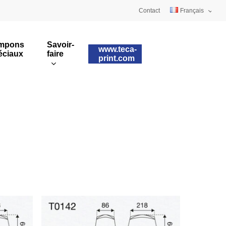
Contact
Français
Deutsch
mpons
Savoir-
www.teca-
éciaux
faire
English
print.com
Tampons sur mesure
ulaires
Impression rotative