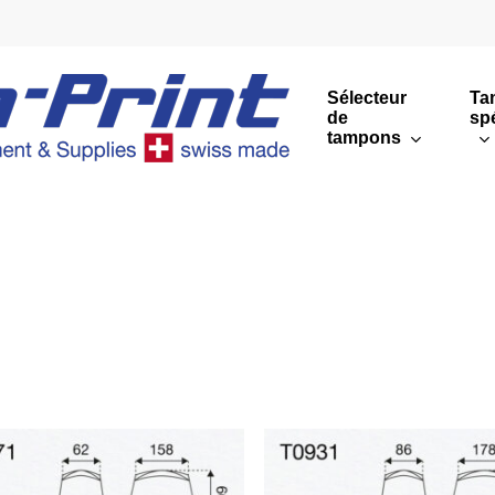
Sélecteur
Ta
de
sp
tampons
Impressions rondes
Impressions rectang
Sommaire