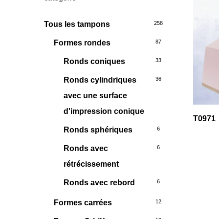
Tous les tampons
258
Formes rondes
87
Ronds coniques
33
Ronds cylindriques
36
avec une surface
d'impression conique
T0971
Ronds sphériques
6
Ronds avec
6
rétrécissement
Ronds avec rebord
6
Formes carrées
12