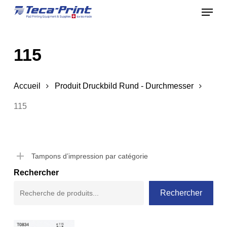
Menu
Skip
to
Close
main
Menu
115
content
Accueil
Produit Druckbild Rund - Durchmesser
115
Tampons d’impression par catégorie
Rechercher
Rechercher