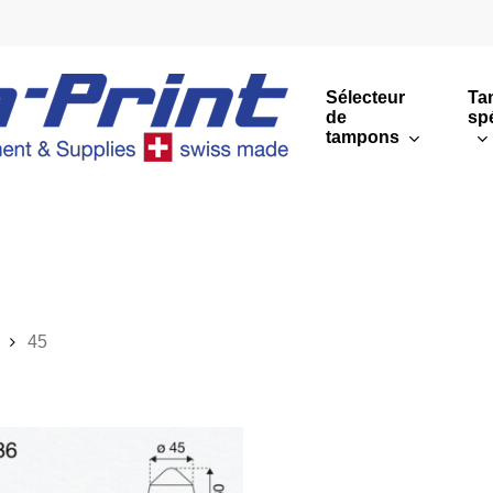
Sélecteur
Ta
de
sp
tampons
Impressions rondes
Impressions rectang
Sommaire
45