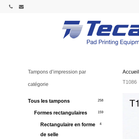
Skip
phone
email
to
main
content
Tampons d’impression par
Accuei
T1086
catégorie
Tous les tampons
258
Formes rectangulaires
159
Rectangulaire en forme
4
de selle