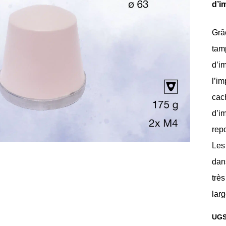
d’i
Grâc
tam
d’i
l’im
cach
d’i
repo
Les
dan
très
larg
UGS