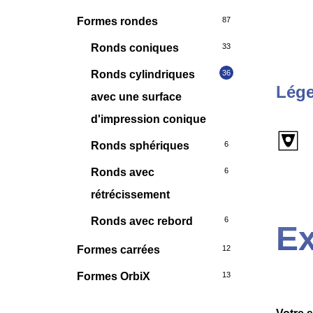
Formes rondes
87
Ronds coniques
33
Ronds cylindriques
36
Lége
avec une surface
d'impression conique
Ronds sphériques
6
Ronds avec
6
rétrécissement
Ronds avec rebord
6
Ex
Formes carrées
12
Formes OrbiX
13