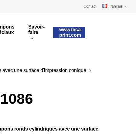
Contact
Français
Deutsch
mpons
Savoir-
www.teca-
éciaux
faire
English
print.com
Tampons sur mesure
ulaires
Impression rotative
s avec une surface d'impression conique
1086
pons ronds cylindriques avec une surface