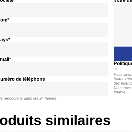
ociété*
Votre d
nom*
pays*
mail*
Politiqu
Vous avez 
numéro de téléphone
traiter vo
des instru
Une copie 
fournie.
s répondrons dans les 24 heures !
oduits similaires