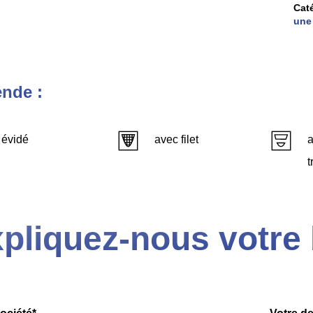
Cat
une
nde :
évidé
avec filet
a
t
pliquez-nous votre 