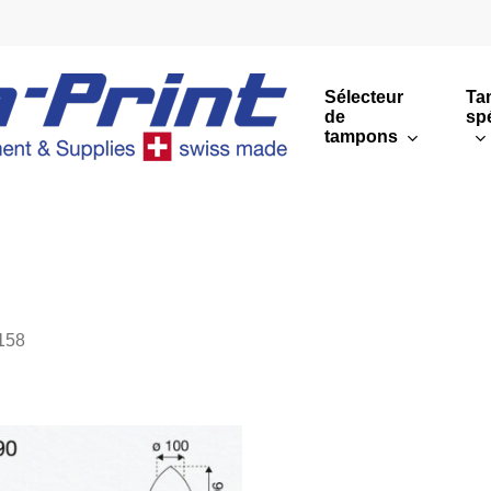
Sélecteur
Ta
de
sp
tampons
Impressions rondes
Impressions rectang
Sommaire
158