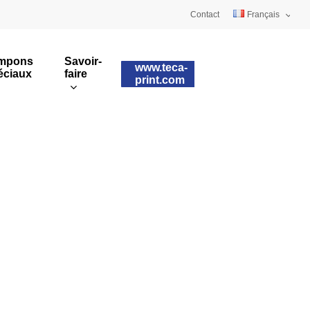
Contact
Français
Deutsch
mpons
Savoir-
www.teca-
éciaux
faire
English
print.com
Tampons sur mesure
ulaires
Impression rotative