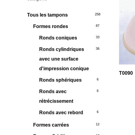
Tous les tampons
258
Formes rondes
87
Ronds coniques
33
Ronds cylindriques
36
avec une surface
d'impression conique
T0090
Ronds sphériques
6
Ronds avec
6
rétrécissement
Ronds avec rebord
6
Formes carrées
12