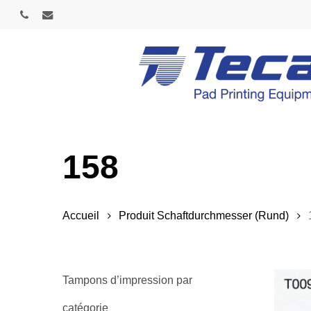
Skip
phone
email
to
main
content
158
Accueil
Produit Schaftdurchmesser (Rund)
Tampons d’impression par
catégorie