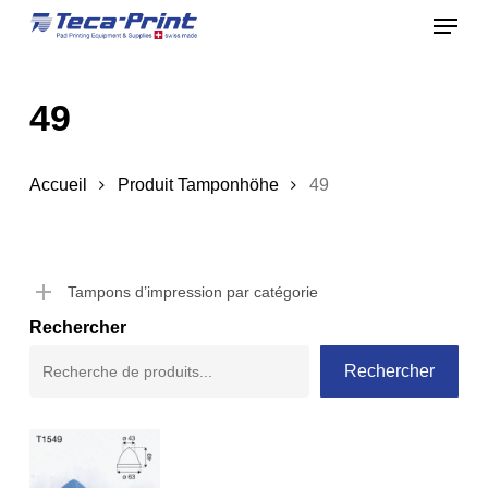
Menu
Skip
to
Close
main
Menu
49
content
Accueil
Produit Tamponhöhe
49
Tampons d’impression par catégorie
Rechercher
Rechercher