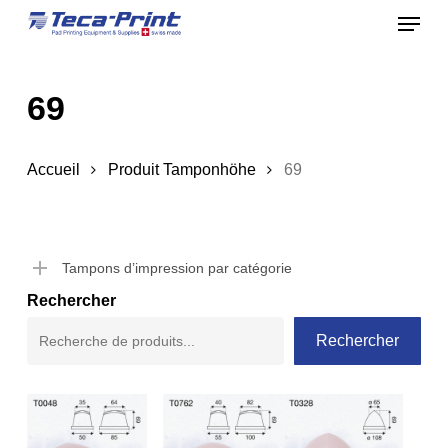
Menu
Skip
to
Close
main
Menu
69
content
Accueil
Produit Tamponhöhe
69
Tampons d’impression par catégorie
Rechercher
Rechercher