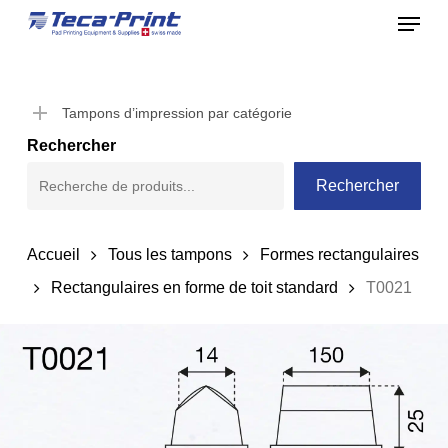
Menu
Skip
to
Close
main
Menu
content
Tampons d’impression par catégorie
Rechercher
Rechercher
Accueil
Tous les tampons
Formes rectangulaires
Rectangulaires en forme de toit standard
T0021