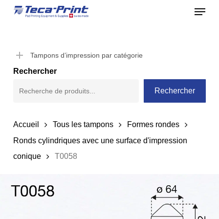
Menu
Skip
to
Close
main
Menu
content
Tampons d’impression par catégorie
Rechercher
Rechercher
Accueil
Tous les tampons
Formes rondes
Ronds cylindriques avec une surface d'impression
conique
T0058