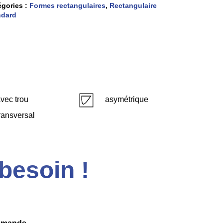
égories :
Formes rectangulaires
,
Rectangulaire
ndard
vec trou
asymétrique
ransversal
besoin !