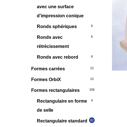
avec une surface
d'impression conique
Ronds sphériques
6
Ronds avec
6
rétrécissement
Ronds avec rebord
6
Formes carrées
12
Formes OrbiX
13
Formes rectangulaires
159
Rectangulaire en forme
4
de selle
Rectangulaire standard
82