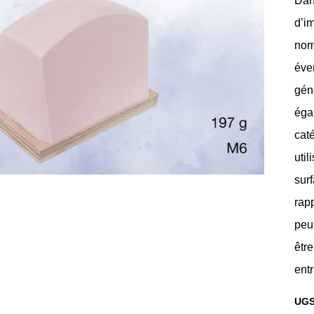
Dan
d’i
nom
éven
gén
éga
cat
util
sur
rapp
peu
être
entr
UGS