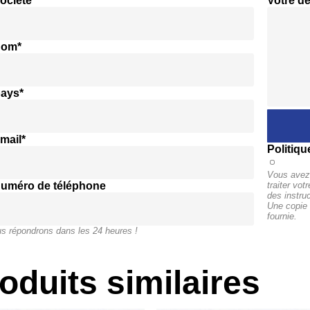
ociété*
Votre d
nom*
pays*
mail*
Politiqu
Vous avez 
numéro de téléphone
traiter vo
des instru
Une copie 
fournie.
s répondrons dans les 24 heures !
oduits similaires