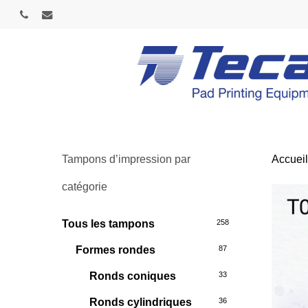
Skip
phone
email
to
main
content
Tampons d’impression par
Accuei
catégorie
Tous les tampons
258
Formes rondes
87
Ronds coniques
33
Ronds cylindriques
36