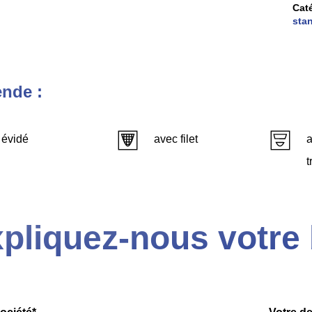
Cat
sta
nde :
évidé
avec filet
a
t
pliquez-nous votre 