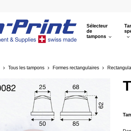
Sélecteur
Ta
de
sp
tampons
Impressions rondes
Impressions rectang
l
Tous les tampons
Formes rectangulaires
Rectangula
Sommaire
T
Tam