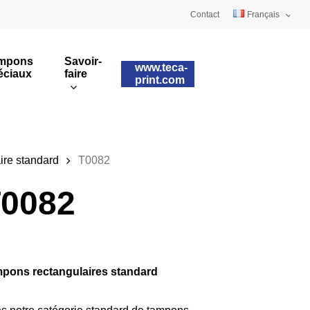
Contact
Français
Deutsch
mpons
Savoir-
www.teca-
éciaux
faire
English
print.com
Tampons sur mesure
ulaires
Impression rotative
ire standard
T0082
0082
pons rectangulaires standard