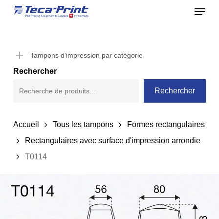
Menu
Skip
to
Close
main
Menu
content
Tampons d’impression par catégorie
Rechercher
Rechercher
Accueil
Tous les tampons
Formes rectangulaires
Rectangulaires avec surface d'impression arrondie
T0114