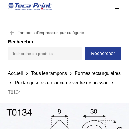
Menu
Skip
to
Close
main
Menu
content
Tampons d’impression par catégorie
Rechercher
Rechercher
Accueil
Tous les tampons
Formes rectangulaires
Rectangulaires en forme de ventre de poisson
T0134