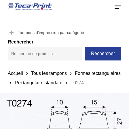
Menu
Skip
to
Close
main
Menu
content
Tampons d’impression par catégorie
Rechercher
Rechercher
Accueil
Tous les tampons
Formes rectangulaires
Rectangulaire standard
T0274