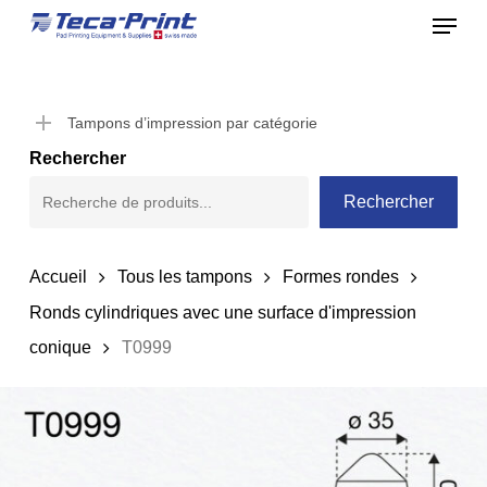
Menu
Skip
to
Close
main
Menu
content
Tampons d’impression par catégorie
Rechercher
Rechercher
Accueil
Tous les tampons
Formes rondes
Ronds cylindriques avec une surface d'impression
conique
T0999