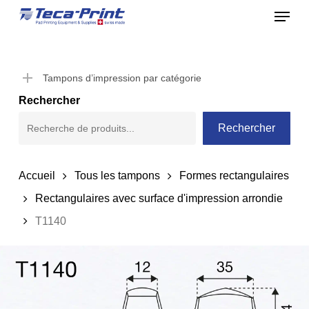
Menu
Skip
to
Close
main
Menu
content
Tampons d’impression par catégorie
Rechercher
Rechercher
Accueil
Tous les tampons
Formes rectangulaires
Rectangulaires avec surface d'impression arrondie
T1140