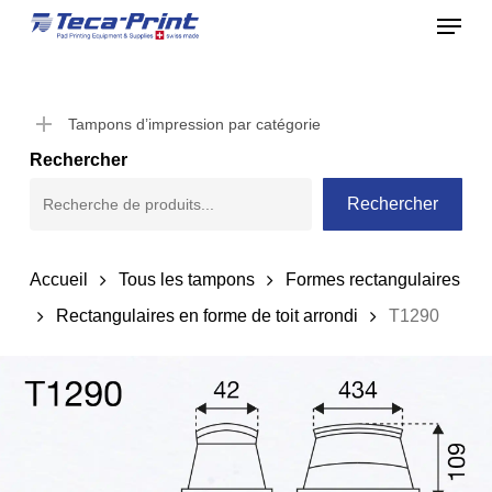
Menu
Skip
to
Close
main
Menu
content
Tampons d’impression par catégorie
Rechercher
Rechercher
Accueil
Tous les tampons
Formes rectangulaires
Rectangulaires en forme de toit arrondi
T1290