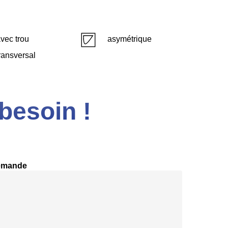
vec trou
asymétrique
ransversal
besoin !
emande