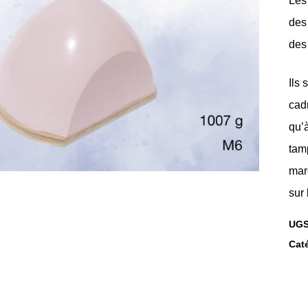
Les
des
des
Ils 
cad
qu’
tam
mar
sur 
UGS
Cat