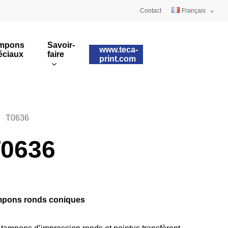
Contact
Français
Deutsch
mpons
Savoir-
www.teca-
éciaux
faire
English
print.com
Tampons sur mesure
ulaires
Impression rotative
T0636
0636
pons ronds coniques