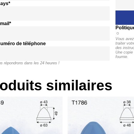
pays*
mail*
Politiqu
Vous avez 
numéro de téléphone
traiter vo
des instru
Une copie 
fournie.
s répondrons dans les 24 heures !
oduits similaires