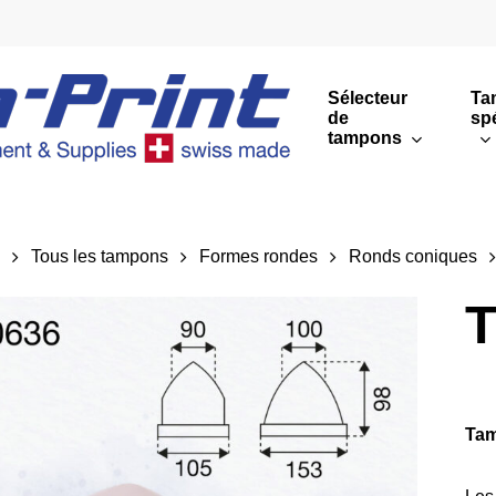
Sélecteur
Ta
de
sp
tampons
Impressions rondes
Impressions rectang
l
Tous les tampons
Formes rondes
Ronds coniques
Sommaire
T
Tam