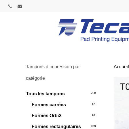
Skip
phone
email
to
main
content
Tampons d’impression par
Accuei
catégorie
Tous les tampons
258
Formes carrées
12
Formes OrbiX
13
Formes rectangulaires
159