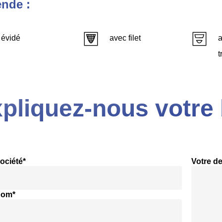
nde :
évidé
avec filet
a
t
pliquez-nous votre 
ociété*
Votre d
nom*