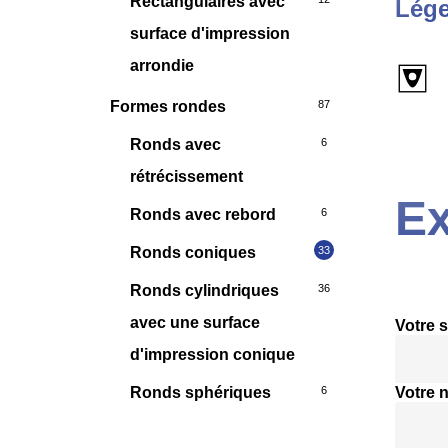
Rectangulaires avec
Lége
surface d'impression
arrondie
Formes rondes
87
Ronds avec
6
rétrécissement
Ex
Ronds avec rebord
6
Ronds coniques
33
Ronds cylindriques
36
avec une surface
Votre s
d'impression conique
Ronds sphériques
6
Votre 