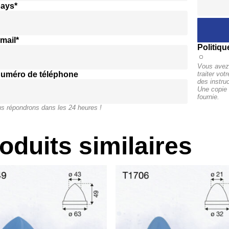
pays*
mail*
Politiqu
Vous avez 
numéro de téléphone
traiter vo
des instru
Une copie 
fournie.
s répondrons dans les 24 heures !
oduits similaires