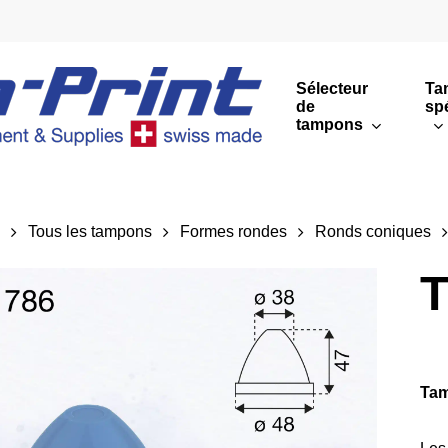
Sélecteur
Ta
de
sp
tampons
Impressions rondes
Impressions rectang
l
Tous les tampons
Formes rondes
Ronds coniques
Sommaire
T
Tam