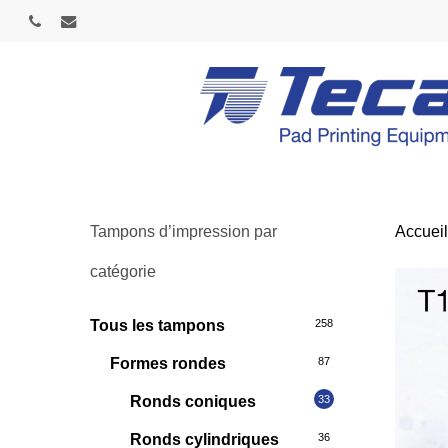
Skip
phone
email
to
main
content
Tampons d’impression par
Accuei
catégorie
Tous les tampons
258
Formes rondes
87
Ronds coniques
33
Ronds cylindriques
36