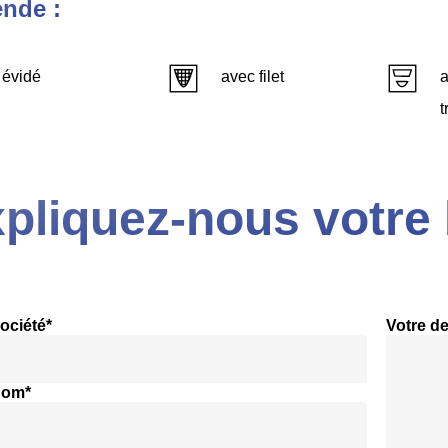
nde :
évidé
avec filet
a
t
pliquez-nous votre 
ociété*
Votre d
nom*