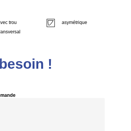
vec trou
asymétrique
ransversal
besoin !
emande