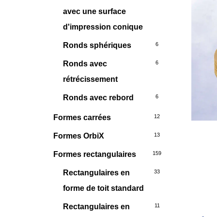
avec une surface
d'impression conique
Ronds sphériques
6
Ronds avec
6
rétrécissement
Ronds avec rebord
6
Formes carrées
12
Formes OrbiX
13
Formes rectangulaires
159
Rectangulaires en
33
forme de toit standard
Rectangulaires en
11