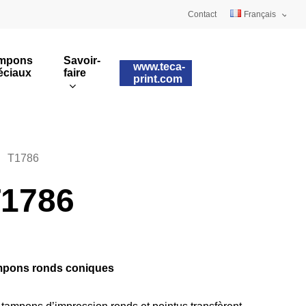
Contact
Français
Deutsch
mpons
Savoir-
www.teca-
éciaux
faire
English
print.com
Tampons sur mesure
ulaires
Impression rotative
T1786
1786
pons ronds coniques