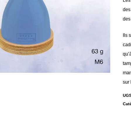
Les
des
des
Ils 
cad
qu’
tam
mar
sur 
UGS
Cat