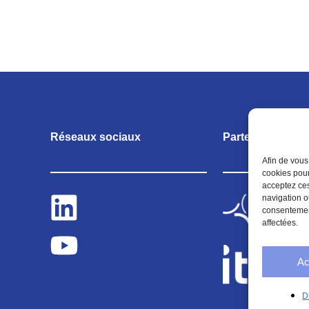
Réseaux sociaux
Partenariats
Afin de vous
cookies pour
acceptez ces
navigation o
consentement
affectées.
Ac
D