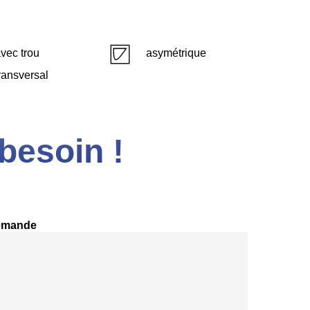
vec trou
asymétrique
ransversal
besoin !
emande