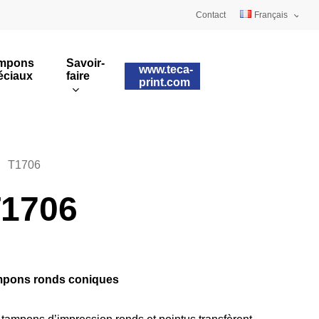
Contact
Français
Deutsch
mpons
Savoir-
www.teca-
éciaux
faire
English
print.com
Tampons sur mesure
ulaires
Impression rotative
T1706
1706
pons ronds coniques