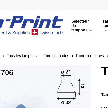
Sélecteur
Ta
de
sp
tampons
Impressions rondes
Impressions rectang
l
Tous les tampons
Formes rondes
Ronds coniques
Sommaire
T
Tam