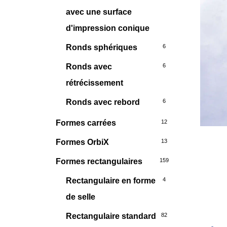
avec une surface
d'impression conique
Ronds sphériques
6
Ronds avec
6
rétrécissement
Ronds avec rebord
6
Formes carrées
12
Formes OrbiX
13
Formes rectangulaires
159
Rectangulaire en forme
4
de selle
Rectangulaire standard
82