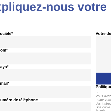
pliquez-nous votre 
ociété*
Votre d
nom*
pays*
mail*
Politiqu
Vous avez 
numéro de téléphone
traiter vo
des instru
Une copie 
fournie.