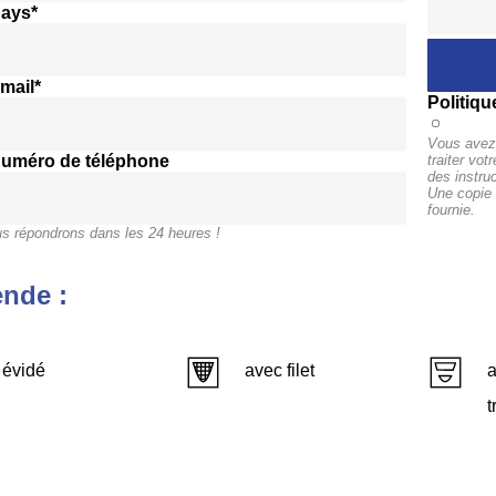
pays*
mail*
Politiqu
Vous avez 
numéro de téléphone
traiter vo
des instru
Une copie 
fournie.
s répondrons dans les 24 heures !
nde :
évidé
avec filet
a
t