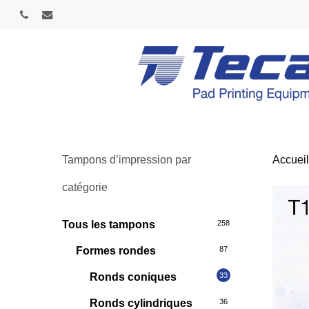
Skip
phone
email
to
main
content
Tampons d’impression par
Accuei
catégorie
Tous les tampons
258
Formes rondes
87
Ronds coniques
33
Ronds cylindriques
36