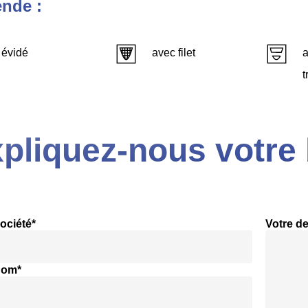
nde :
évidé
avec filet
a
t
pliquez-nous votre 
ociété*
Votre d
nom*