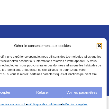
Gérer le consentement aux cookies
Mentions légales
 offrir une expérience optimale, nous utilisons des technologies telles que les
 stocker et/ou accéder aux informations relatives à votre appareil. Si vous
 technologies, nous pouvons traiter des données telles que les habitudes de
u les identifiants uniques sur ce site. Si vous ne donnez pas votre
Mentions legales
 ou si vous le retirez, certaines caractéristiques et fonctions peuvent être
Politique de confidentialité
Conditions générales
cepter
Refuser
Voir les paramètres
Share
Directive sur les cookies (UE)
irective sur les cookies
Politique de confidentialité
Mentions legales