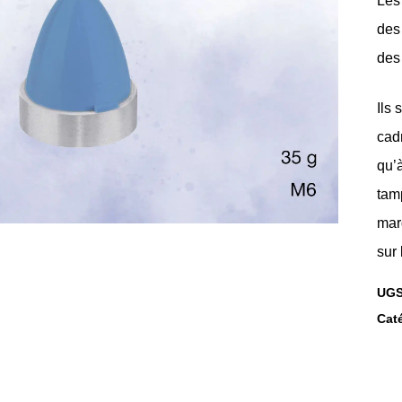
Les
des
des
Ils 
cad
qu’
tam
mar
sur 
UGS
Cat