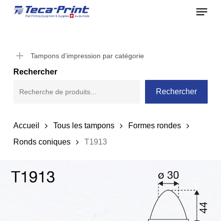
Menu
Skip
to
Close
main
Menu
content
Tampons d’impression par catégorie
Rechercher
Rechercher
Accueil
Tous les tampons
Formes rondes
Ronds coniques
T1913